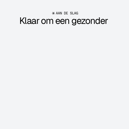
AAN DE SLAG
Klaar om een gezonder 
werkritme te installeren in 
jouw organisatie?
Neem contact op